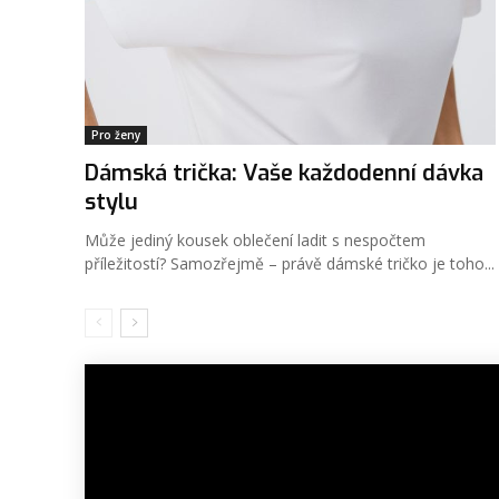
Pro ženy
Dámská trička: Vaše každodenní dávka
stylu
Může jediný kousek oblečení ladit s nespočtem
příležitostí? Samozřejmě – právě dámské tričko je toho...