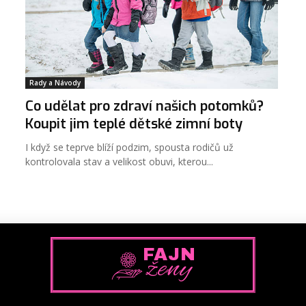
Rady a Návody
Co udělat pro zdraví našich potomků?
Koupit jim teplé dětské zimní boty
I když se teprve blíží podzim, spousta rodičů už
kontrolovala stav a velikost obuvi, kterou...
FAJN
ženy