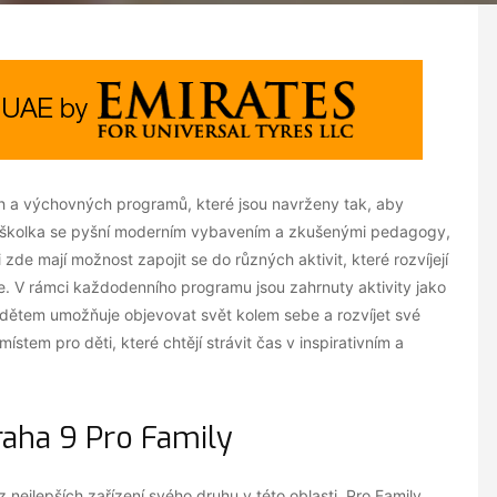
ch a výchovných programů, které jsou navrženy tak, aby
aše školka se pyšní moderním vybavením a zkušenými pedagogy,
i zde mají možnost zapojit se do různých aktivit, které rozvíjejí
kce. V rámci každodenního programu jsou zahrnuty aktivity jako
 dětem umožňuje objevovat svět kolem sebe a rozvíjet své
ístem pro děti, které chtějí strávit čas v inspirativním a
aha 9 Pro Family
z nejlepších zařízení svého druhu v této oblasti. Pro Family