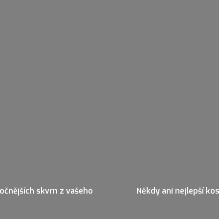
áročnějších skvrn z vašeho
Někdy ani nejlepší k