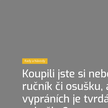
Rady a Návody
Koupili jste si n
ručník či osušku, 
vypráních je tvrdá