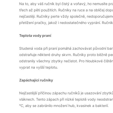
Na to, aby váš ručník byl čistý a voňavý, ho nemusíte pr
třech až pěti použitích. Ručníky na ruce a na obličej do
nejčastěji. Ručníky perte vždy společně, nedoporučujeme
přetížení pračky, jakož i nedostatečného vyprání. Ručníky
Teplota vody praní
Studená voda při praní pomáhá zachovávat původní barv
odstraňuje některé druhy skvrn. Ručníky proto běžně pe
odstranily všechny zbytky nečistot. Pro hloubkové čiště
vyprat na vyšší teplotu.
Zapáchající ručníky
Nejčastější příčinou zápachu ručníků je usazování zbytk
vláknech. Tento zápach při nízké teplotě vody neodstraní
°C, aby se zabránilo množení hub, kvasinek a bakterií.