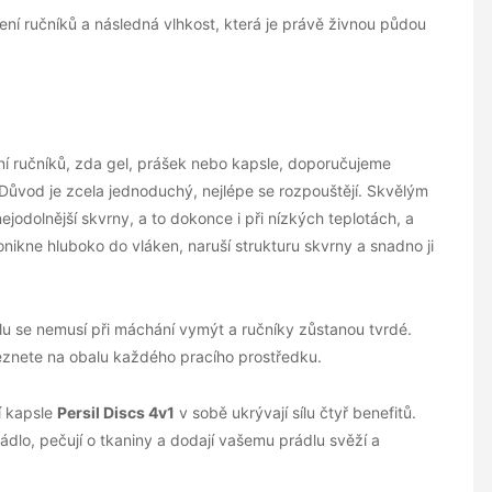
í ručníků a následná vlhkost, která je právě živnou půdou
aní ručníků, zda gel, prášek nebo kapsle, doporučujeme
 Důvod je zcela jednoduchý, nejlépe se rozpouštějí. Skvělým
 nejodolnější skvrny, a to dokonce i při nízkých teplotách, a
ronikne hluboko do vláken, naruší strukturu skvrny a snadno ji
elu se nemusí při máchání vymýt a ručníky zůstanou tvrdé.
eznete na obalu každého pracího prostředku.
í kapsle
Persil Discs 4v1
v sobě ukrývají sílu čtyř benefitů.
rádlo, pečují o tkaniny a dodají vašemu prádlu svěží a