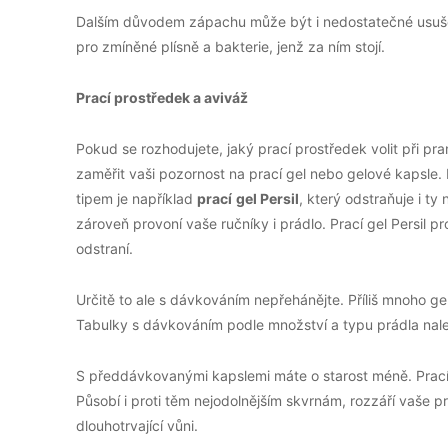
Dalším důvodem zápachu může být i nedostatečné usušen
pro zmíněné plísně a bakterie, jenž za ním stojí.
Prací prostředek a aviváž
Pokud se rozhodujete, jaký prací prostředek volit při pr
zaměřit vaši pozornost na prací gel nebo gelové kapsle.
tipem je například
prací
gel Persil
, který odstraňuje i ty
zároveň provoní vaše ručníky i prádlo. Prací gel Persil p
odstraní.
Určitě to ale s dávkováním nepřehánějte. Příliš mnoho g
Tabulky s dávkováním podle množství a typu prádla nal
S předdávkovanými kapslemi máte o starost méně. Prac
Působí i proti těm nejodolnějším skvrnám, rozzáří vaše p
dlouhotrvající vůni.