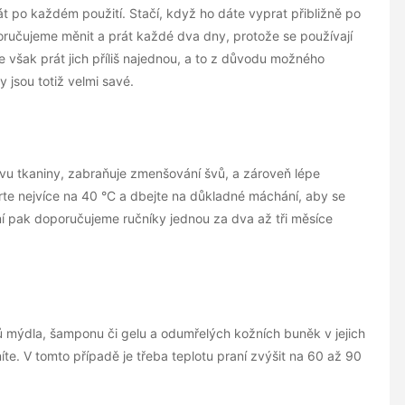
át po každém použití. Stačí, když ho dáte vyprat přibližně po
poručujeme měnit a prát každé dva dny, protože se používají
 však prát jich příliš najednou, a to z důvodu možného
 jsou totiž velmi savé.
u tkaniny, zabraňuje zmenšování švů, a zároveň lépe
rte nejvíce na 40 °C a dbejte na důkladné máchání, aby se
ní pak doporučujeme ručníky jednou za dva až tři měsíce
ů mýdla, šamponu či gelu a odumřelých kožních buněk v jejich
te. V tomto případě je třeba teplotu praní zvýšit na 60 až 90