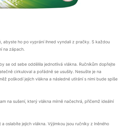
é, abyste ho po vyprání ihned vyndali z pračky. S každou
ní na zápach.
y se od sebe oddělila jednotlivá vlákna. Ručníkům dopřejte
atečně cirkuloval a pořádně se usušily. Nesušte je na
ž poškodí jejich vlákna a následné utírání s nimi bude spíše
am na sušení, který vlákna mírně načechrá, přičemž ideální
 a oslabíte jejich vlákna. Výjimkou jsou ručníky z lněného