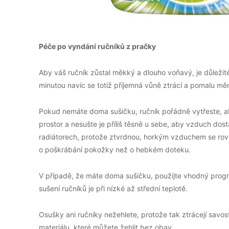
Péče po vyndání ručníků z pračky
Aby váš ručník zůstal měkký a dlouho voňavý, je důležit
minutou navíc se totiž příjemná vůně ztrácí a pomalu mě
Pokud nemáte doma sušičku, ručník pořádně vytřeste, ab
prostor a nesušte je příliš těsně u sebe, aby vzduch dost
radiátorech, protože ztvrdnou, horkým vzduchem se rovně
o poškrábání pokožky než o hebkém doteku.
V případě, že máte doma sušičku, použijte vhodný progr
sušení ručníků je při nízké až střední teplotě.
Osušky ani ručníky nežehlete, protože tak ztrácejí savost
materiálu, které můžete žehlit bez obav.