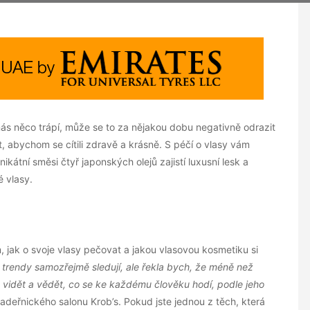
s něco trápí, může se to za nějakou dobu negativně odrazit
t, abychom se cítili zdravě a krásně. S péčí o vlasy vám
átní směsi čtyř japonských olejů zajistí luxusní lesk a
 vlasy.
, jak o svoje vlasy pečovat a jakou vlasovou kosmetiku si
 trendy samozřejmě sledují, ale řekla bych, že méně než
té vidět a vědět, co se ke každému člověku hodí, podle jeho
adeřnického salonu Krob’s. Pokud jste jednou z těch, která