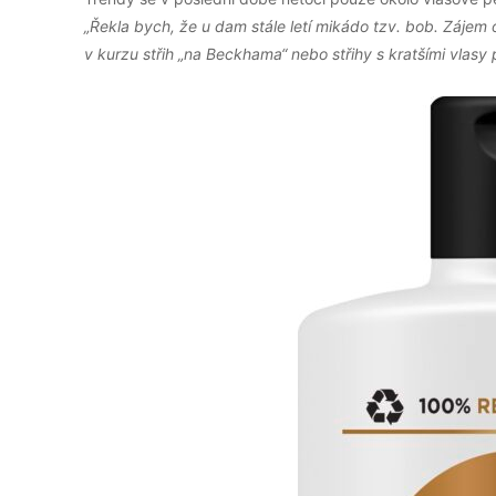
„Řekla bych, že u dam stále letí mikádo tzv. bob. Zájem o
v kurzu střih „na Beckhama“ nebo střihy s kratšími vlasy