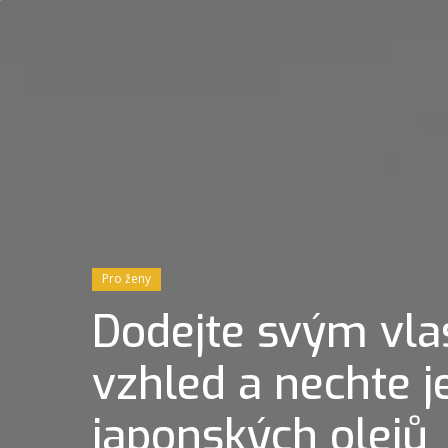
Pro ženy
Dodejte svým vla
vzhled a nechte je
japonských olejů