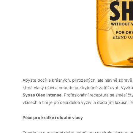
Abyste docílila krásných, přirozených, ale hlavně zdrav
která vlasy oživí a nebude je zbytečně zatěžovat. Vyzk
Syoss Oleo Intense
. Profesionální receptura se směsí č
vlasech a tím je po celé délce vyživí a dodá jim luxusní 
Péče pro krátké i dlouhé vlasy
Trendy se v poslední době netočí pouze okolo vlasové pé