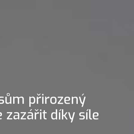
sům přirozený
 zazářit díky síle