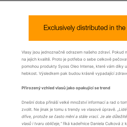
Vlasy jsou jednoznačně odrazem našeho zdraví. Pokud ná
na jejich kvalitě. Proto je potřeba o sebe celkově pečova
pomohou produkty Syoss Oleo Intense, které vám díky unik
hebkost. Výsledkem pak budou krásně vypadající zdravé
Přirozený vzhled vlasů jako opakující se trend
Dnešní doba přináší velké množství informací a rad o tom
zvolit. Ne jinak je tomu s trendy ve vlasové úpravě.
„Lidé
dříve, protože se často mění a stále vrací. Je ale důleži
vlasů i tvaru obličeje,“
říká kadeřnice Daniela Culková z k