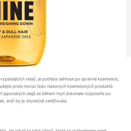
ě vypadajících vlasů, je potřeba sáhnout po správné kosmetice,
oušejte proto novou řadu vlasových kosmetických produktů
tyř japonských olejů se během mytí dokonale rozprostře po
lesk, aniž by je zbytečně zatěžovala.
če, ale týkají se také účesů, které se rozhodneme nosit.